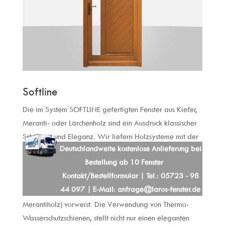
Softline
Die im System SOFTLINE gefertigten Fenster aus Kiefer,
Meranti- oder Lärchenholz sind ein Ausdruck klassischer
Schönheit und Eleganz. Wir liefern Holzsysteme mit der
Deutschlandweite kostenlose Anlieferung bei
Einbautiefe von 68 mm, 78 mm und 88 mm. Die Fenster
Bestellung ab 10 Fenster
sind aus schichtverklebtem Vollholz, das bis zum
Kontakt/Bestellformular
| Tel.: 05723 - 98
erforderlichen Feuchtigkeitsgrad getrocknet wird und
44 097 | E-Mail:
anfrage@laros-fenster.de
die geforderte Dichte (mindestens 450 kg/m3 bei
Merantiholz) vorweist. Die Verwendung von Thermo-
Wasserschutzschienen, stellt nicht nur einen eleganten